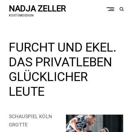
Skip
NADJA ZELLER
to
open
content
sear
KOSTÜMDESIGN
form
FURCHT UND EKEL.
DAS PRIVATLEBEN
GLÜCKLICHER
LEUTE
SCHAUSPIEL KÖLN
GROTTE