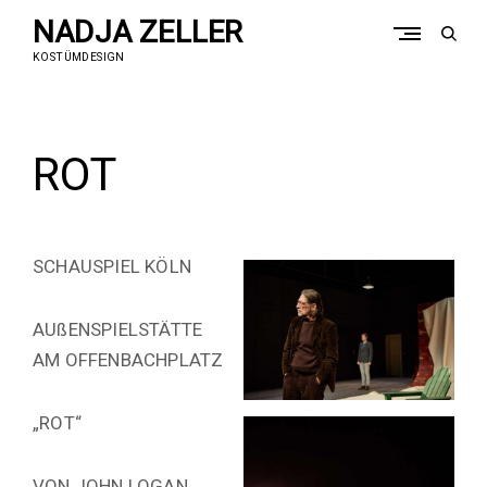
Skip
NADJA ZELLER
to
open
content
sear
KOSTÜMDESIGN
form
ROT
SCHAUSPIEL KÖLN
AUßENSPIELSTÄTTE
AM OFFENBACHPLATZ
„ROT“
VON JOHN LOGAN